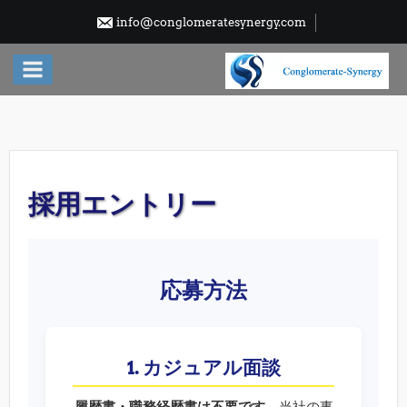
Skip
info@conglomeratesynergy.com
to
content
採用エントリー
応募方法
1. カジュアル面談
履歴書・職務経歴書は不要です。
当社の事